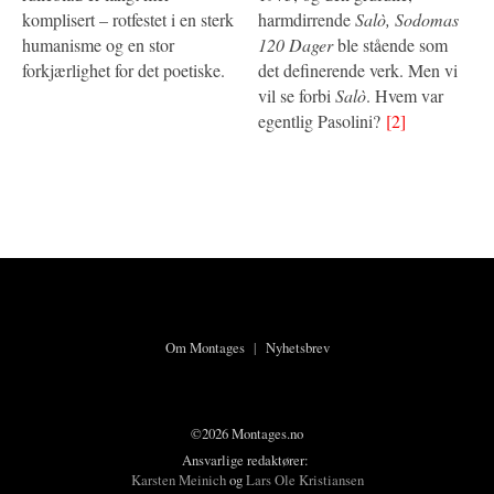
komplisert – rotfestet i en sterk
harmdirrende
Salò, Sodomas
humanisme og en stor
120 Dager
ble stående som
forkjærlighet for det poetiske.
det definerende verk. Men vi
vil se forbi
Salò
. Hvem var
egentlig Pasolini?
[2]
Om Montages
|
Nyhetsbrev
©2026 Montages.no
Ansvarlige redaktører:
Karsten Meinich
og
Lars Ole Kristiansen