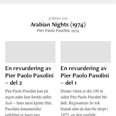
artikler om
Arabian Nights (1974)
Pier Paolo Pasolini
, 1974
En revurdering av
En revurdering av
Pier Paolo Pasolini
Pier Paolo Pasolini
– del 2
– del 1
Pier Paolo Pasolini kan på
Denne våren er det 100 år
ingen måte kun forstås utifra
siden Pier Paolo Pasolini ble
Saló
– hans mest kjente film.
født. Regissørens liv tok
Pasolinis kunstneriske
brutalt slutt da han ble drept i
rulleblad er langt mer
1975, og den grufulle,