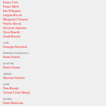
Franco Citti
Franco Merli
Ines Pellegrini
Luigina Rocchi
Margareth Clémenti
Ninetto Davoli
Salvatore Sapienza
Tessa Bouché
Zeudi Biasolo
FOTO
Giuseppe Ruzzolini
PRODUKSJONSDESIGN
Dante Ferretti
KOSTYME
Danilo Donati
SMINKE
Massimo Giustini
KLIPP
Nino Baragli
Tatiana Casini Morigi
MUSIKK
Ennio Morricone