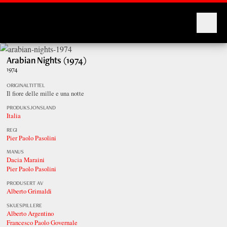
Montages
Arabian Nights (1974)
1974
ORIGINALTITTEL
Il fiore delle mille e una notte
PRODUKSJONSLAND
Italia
REGI
Pier Paolo Pasolini
MANUS
Dacia Maraini
Pier Paolo Pasolini
PRODUSERT AV
Alberto Grimaldi
SKUESPILLERE
Alberto Argentino
Francesco Paolo Governale