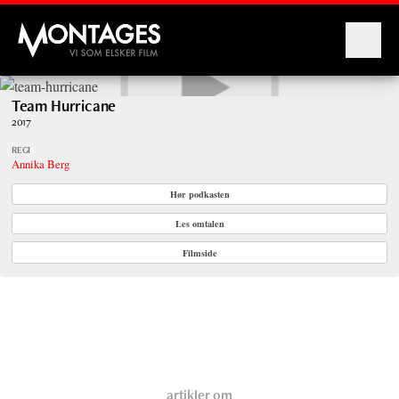
Montages
Team Hurricane
2017
REGI
Annika Berg
Hør podkasten
Les omtalen
Filmside
artikler om