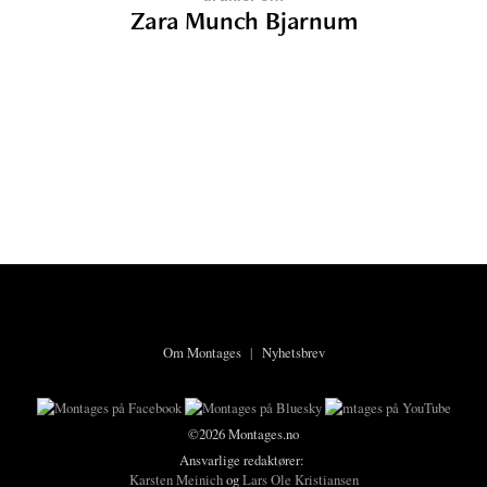
Zara Munch Bjarnum
Om Montages
|
Nyhetsbrev
©2026 Montages.no
Ansvarlige redaktører:
Karsten Meinich
og
Lars Ole Kristiansen