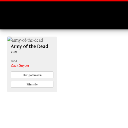
Montages
Army of the Dead
2021
REGI
Zack Snyder
Hør podkasten
Filmside