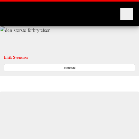
Montages
Den største forbrytelsen
2020
REGI
Eirik Svensson
Filmside