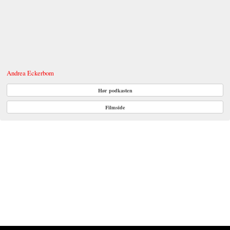
Snekker Andersen og Julenissen: Den vesle bygda som
glømte at det var jul
2019
REGI
Andrea Eckerbom
Hør podkasten
Filmside
artikler om
Ulrika Axén