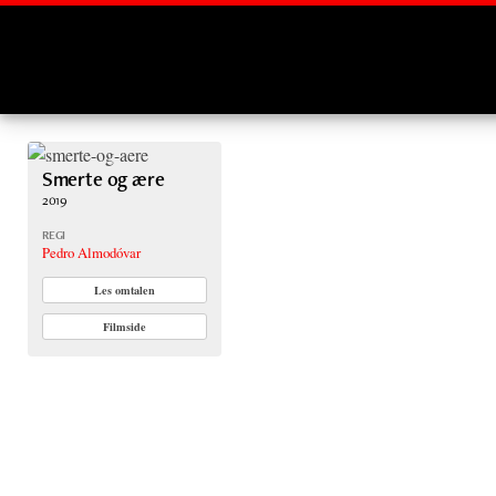
Montages
Smerte og ære
2019
REGI
Pedro Almodóvar
Les omtalen
Filmside