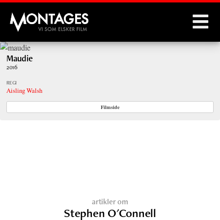
Montages
Maudie
2016
REGI
Aisling Walsh
Filmside
artikler om
Stephen O'Connell