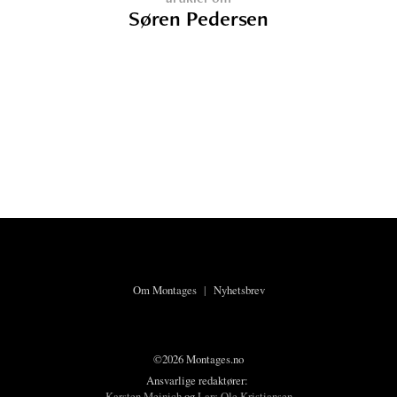
Søren Pedersen
Om Montages
|
Nyhetsbrev
©2026 Montages.no
Ansvarlige redaktører:
Karsten Meinich
og
Lars Ole Kristiansen