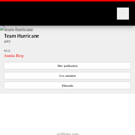
Montages
Team Hurricane
2017
REGI
Annika Berg
Hør podkasten
Les omtalen
Filmside
artikler om