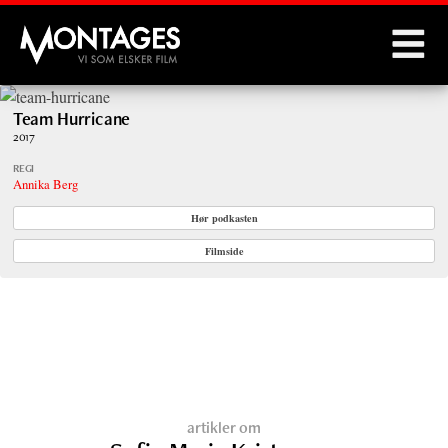
Montages
Team Hurricane
2017
REGI
Annika Berg
Hør podkasten
Filmside
artikler om