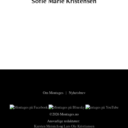
Sofie Marie Kristensen
Om Montages
|
Nyhetsbrev
©2026 Montages.no
Ansvarlige redaktører:
Karsten Meinich
og
Lars Ole Kristiansen