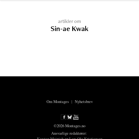
artikler om
Sin-ae Kwak
Om Montages
|
Nyhetsbrev
©2026 Montages.no
Ansvarlige redaktører:
Karsten Meinich
og
Lars Ole Kristiansen