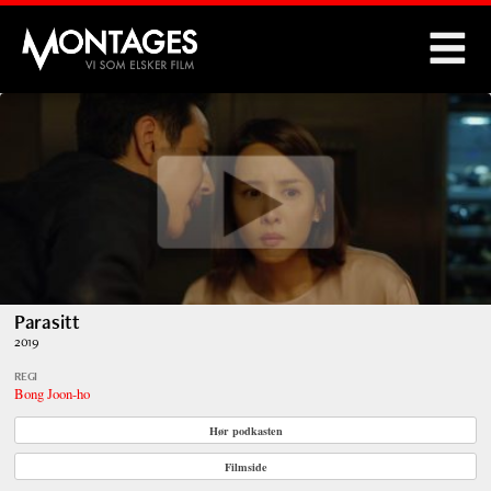
Montages
Parasitt
2019
REGI
Bong Joon-ho
Hør podkasten
Filmside