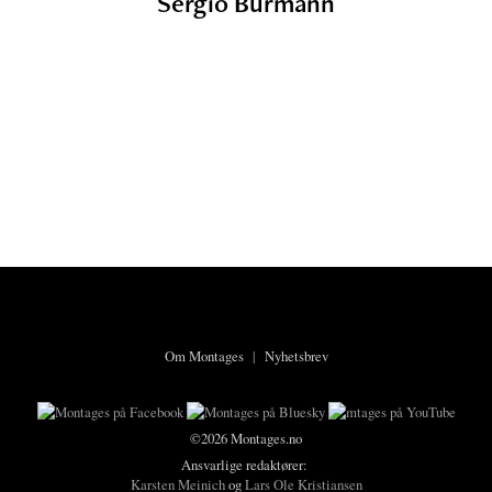
Sergio Bürmann
Om Montages
|
Nyhetsbrev
©2026 Montages.no
Ansvarlige redaktører:
Karsten Meinich
og
Lars Ole Kristiansen