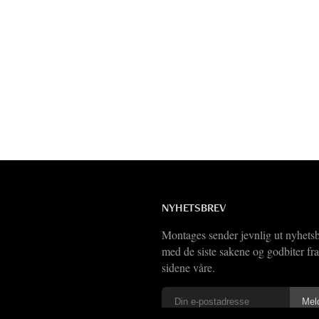
NYHETSBREV
Montages sender jevnlig ut nyhets
med de siste sakene og godbiter fra
sidene våre.