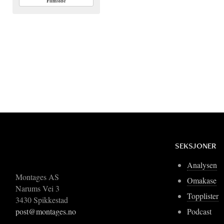
Filmside
SEKSJONER
Analysen
Montages AS
Omakase
Narums Vei 3
Topplister
3430 Spikkestad
Podcast
post@montages.no