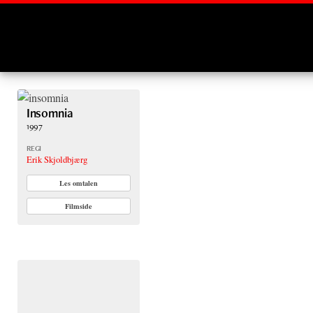
Montages
Insomnia
1997
REGI
Erik Skjoldbjærg
Les omtalen
Filmside