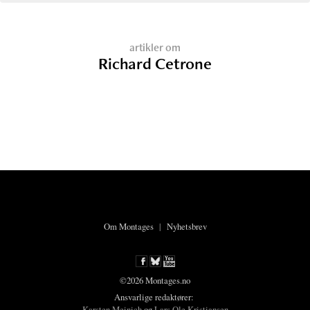
artikler om
Richard Cetrone
Om Montages
|
Nyhetsbrev
©2026 Montages.no
Ansvarlige redaktører:
Karsten Meinich
og
Lars Ole Kristiansen