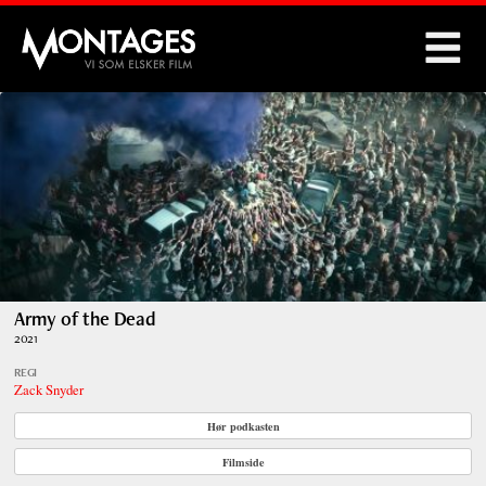
Montages
Army of the Dead
2021
REGI
Zack Snyder
Hør podkasten
Filmside