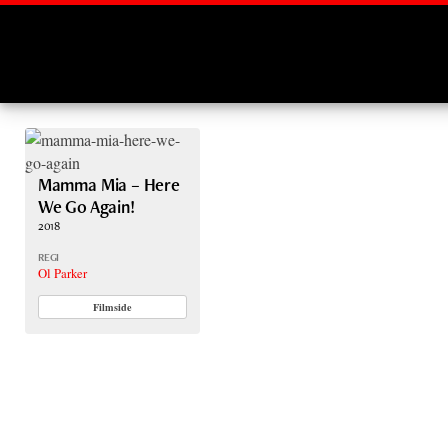
Montages
Mamma Mia – Here
We Go Again!
2018
REGI
Ol Parker
Filmside