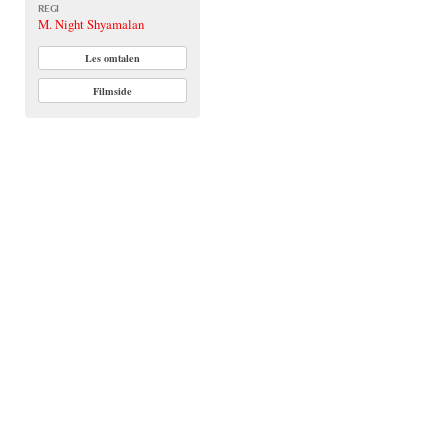
REGI
M. Night Shyamalan
Les omtalen
Filmside