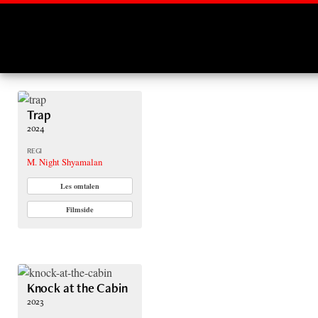
Montages
Trap
2024
REGI
M. Night Shyamalan
Les omtalen
Filmside
Knock at the Cabin
2023