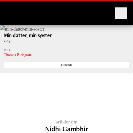
Montages
Min datter, min søster
2015
REGI
Thomas Bidegain
Filmside
artikler om
Nidhi Gambhir