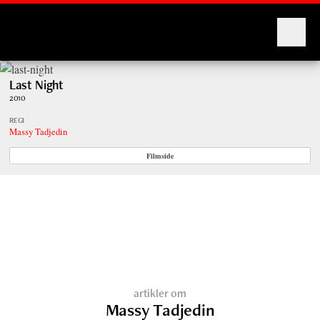
Montages
Last Night
2010
REGI
Massy Tadjedin
Filmside
artikler om
Massy Tadjedin