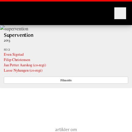
Montages
Supervention
2013
REGI
Even Sigstad
Filip Christensen
Jan Petter Aarskog (co-regi)
Lasse Nyhaugen (co-regi)
Filmside
artikler om