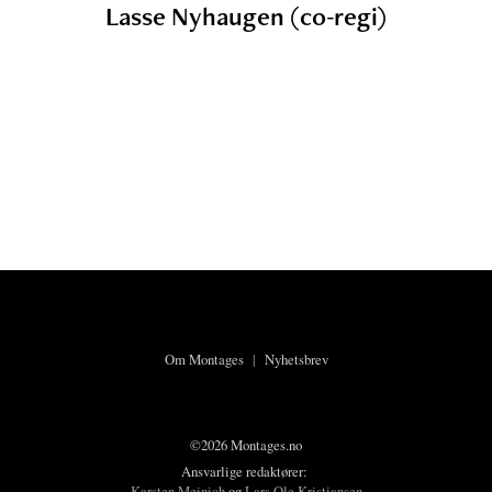
Lasse Nyhaugen (co-regi)
Om Montages
|
Nyhetsbrev
©2026 Montages.no
Ansvarlige redaktører:
Karsten Meinich
og
Lars Ole Kristiansen