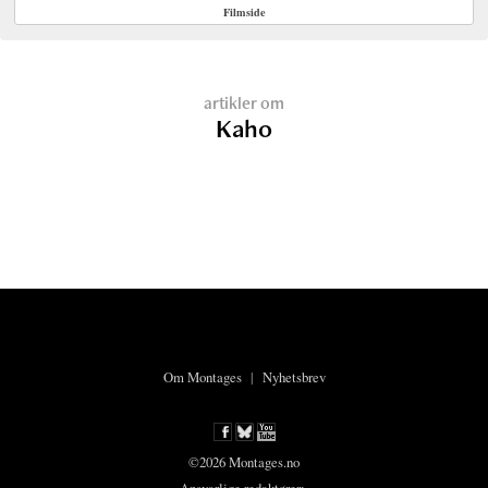
Filmside
artikler om
Kaho
Om Montages
|
Nyhetsbrev
©2026 Montages.no