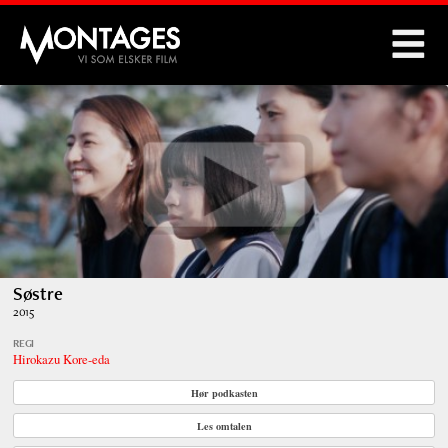
Montages
Søstre
2015
REGI
Hirokazu Kore-eda
Hør podkasten
Les omtalen