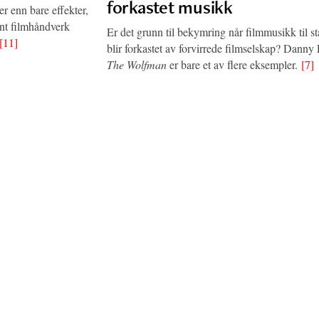
forkastet musikk
r enn bare effekter,
ant filmhåndverk
Er det grunn til bekymring når filmmusikk til s
[11]
blir forkastet av forvirrede filmselskap? Danny
The Wolfman
er bare et av flere eksempler.
[7]