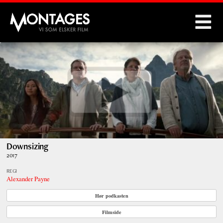
Montages
Downsizing
2017
REGI
Alexander Payne
Hør podkasten
Filmside