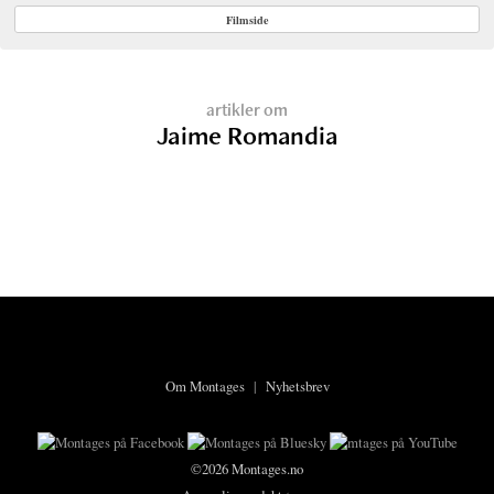
Filmside
artikler om
Jaime Romandia
Om Montages
|
Nyhetsbrev
©2026 Montages.no