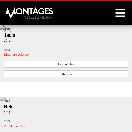
Montages
Jauja
2014
REGI
Lisandro Alonso
Les omtalen
Filmside
Heli
2013
REGI
Amat Escalante