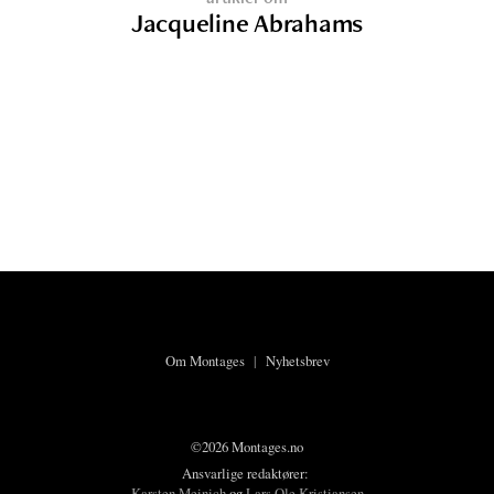
Jacqueline Abrahams
Om Montages
|
Nyhetsbrev
©2026 Montages.no
Ansvarlige redaktører:
Karsten Meinich
og
Lars Ole Kristiansen