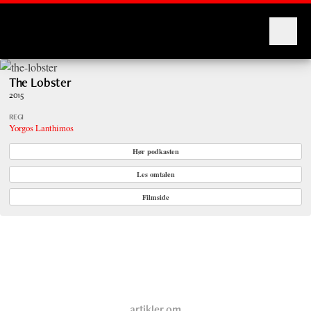
Montages
The Lobster
2015
REGI
Yorgos Lanthimos
Hør podkasten
Les omtalen
Filmside
artikler om