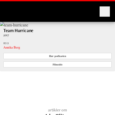
Montages
Team Hurricane
2017
REGI
Annika Berg
Hør podkasten
Filmside
artikler om