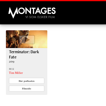
Montages
Terminator: Dark
Fate
2019
REGI
Tim Miller
Hør podkasten
Filmside