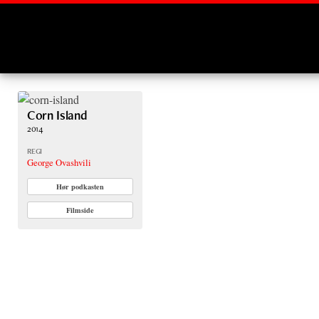
Montages
Corn Island
2014
REGI
George Ovashvili
Hør podkasten
Filmside