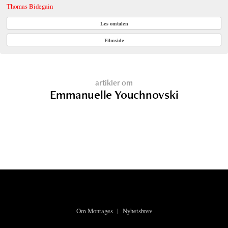
Thomas Bidegain
Les omtalen
Filmside
artikler om
Emmanuelle Youchnovski
Om Montages
|
Nyhetsbrev