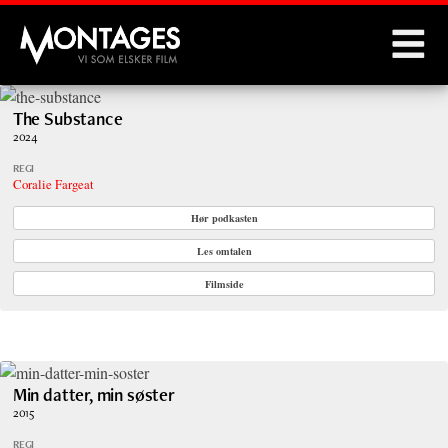
Montages
The Substance
2024
REGI
Coralie Fargeat
Hør podkasten
Les omtalen
Filmside
Min datter, min søster
2015
REGI