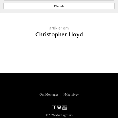
Filmside
artikler om
Christopher Lloyd
Om Montages
|
Nyhetsbrev
©2026 Montages.no