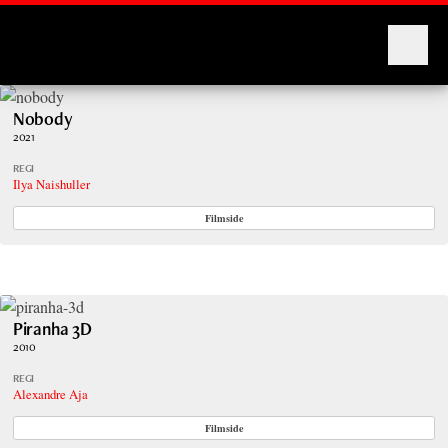
Montages
Nobody
2021
REGI
Ilya Naishuller
Filmside
Piranha 3D
2010
REGI
Alexandre Aja
Filmside