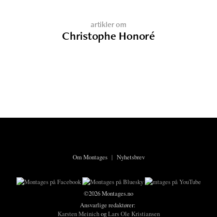
artikler om
Christophe Honoré
Om Montages
|
Nyhetsbrev
©2026 Montages.no
Ansvarlige redaktører:
Karsten Meinich
og
Lars Ole Kristiansen