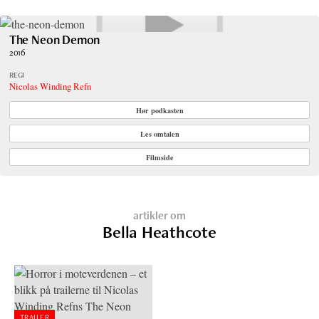
The Neon Demon
2016
REGI
Nicolas Winding Refn
Hør podkasten
Les omtalen
Filmside
artikler om
Bella Heathcote
TRAILER