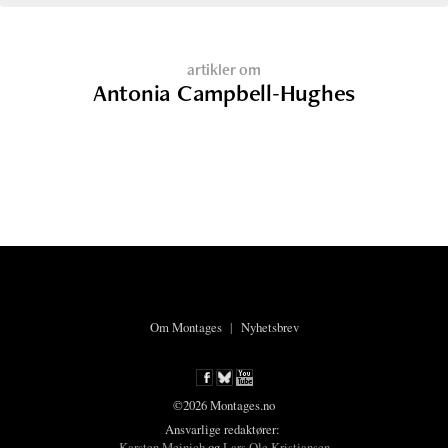
artikler om
Antonia Campbell-Hughes
Om Montages
|
Nyhetsbrev
©2026 Montages.no
Ansvarlige redaktører:
Karsten Meinich
og
Lars Ole Kristiansen