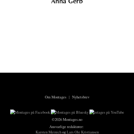
Anna Gerb
Om Montages
|
Nyhetsbrev
©2026 Montages.no
Ansvarlige redaktører:
Karsten Meinich
og
Lars Ole Kristiansen