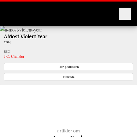
Montages
A Most Violent Year
2014
REGI
J.C. Chandor
Hør podkasten
Filmside
artikler om