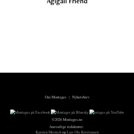
Agigail Friend
Om Montages
|
Nyhetsbrev
©2026 Montages.no
Ansvarlige redaktører:
Karsten Meinich
og
Lars Ole Kristiansen