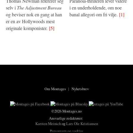
Thomas Newman refererer seg
Paranoia-thrilleren lever videre
selv i
The Adjustment Bureau
i en underholdende, om noe
og beviser nok en gang at han
banal allegori om fri vilje.
[1]
er en av Hollywoods mest
originale komponister.
[5]
Om Montages
|
Nyhetsbrev
©2026 Montages.no
Ansvarlige redaktører:
Karsten Meinich
og
Lars Ole Kristiansen
Personvern og cookies