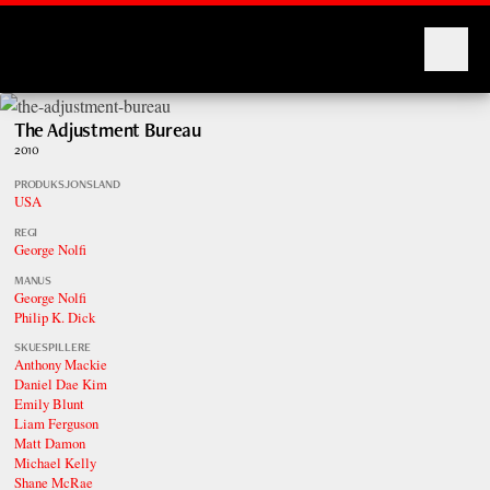
Montages
The Adjustment Bureau
2010
PRODUKSJONSLAND
USA
REGI
George Nolfi
MANUS
George Nolfi
Philip K. Dick
SKUESPILLERE
Anthony Mackie
Daniel Dae Kim
Emily Blunt
Liam Ferguson
Matt Damon
Michael Kelly
Shane McRae