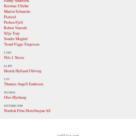
Fanny Andersen
Kristine Ullebø
Martin Schanche
Piateed
Preben Fjell
Ruben Vareide
Silje Torp
Sondre Mogård
Trond-Viggo Torgersen
FOTO
Nils J. Nesse
KLIPP
Henrik Hylland Uhlving
LYD
Thomas Angell Endresen
MUSIKK
Olav Øyehaug
DISTRIBUTØR
Nordisk Film Distribusjon AS
artikler om