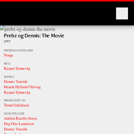
Montages
Prebz og Dennis: The Movie
2017
PRODUKSJONSLAND
Norge
REGI
Kaspar Synnevåg
MANUS
Dennis Vareide
Henrik Hylland Uhlving
Kaspar Synnevåg
PRODUSERT AV
Trond Gullaksen
SKUESPILLERE
Adelén Rusillo Steen
Dag Otto Lauritzen
Dennis Vareide