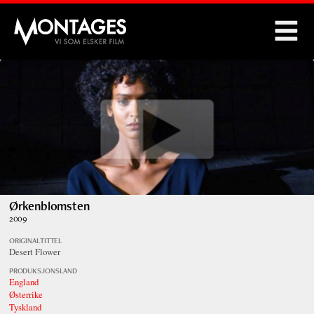
Montages
Ørkenblomsten
2009
ORIGINALTITTEL
Desert Flower
PRODUKSJONSLAND
England
Østerrike
Tyskland