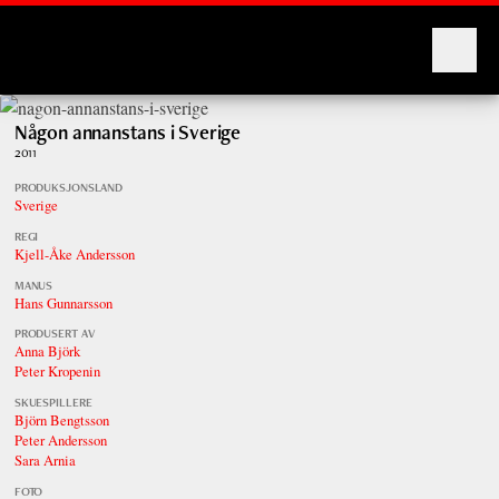
Montages
Någon annanstans i Sverige
2011
PRODUKSJONSLAND
Sverige
REGI
Kjell-Åke Andersson
MANUS
Hans Gunnarsson
PRODUSERT AV
Anna Björk
Peter Kropenin
SKUESPILLERE
Björn Bengtsson
Peter Andersson
Sara Arnia
FOTO