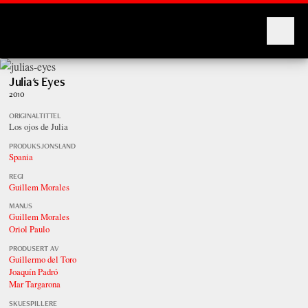
Montages
Julia's Eyes
2010
ORIGINALTITTEL
Los ojos de Julia
PRODUKSJONSLAND
Spania
REGI
Guillem Morales
MANUS
Guillem Morales
Oriol Paulo
PRODUSERT AV
Guillermo del Toro
Joaquín Padró
Mar Targarona
SKUESPILLERE