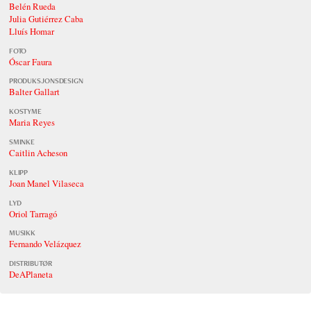
Belén Rueda
Julia Gutiérrez Caba
Lluís Homar
FOTO
Óscar Faura
PRODUKSJONSDESIGN
Balter Gallart
KOSTYME
Maria Reyes
SMINKE
Caitlin Acheson
KLIPP
Joan Manel Vilaseca
LYD
Oriol Tarragó
MUSIKK
Fernando Velázquez
DISTRIBUTØR
DeAPlaneta