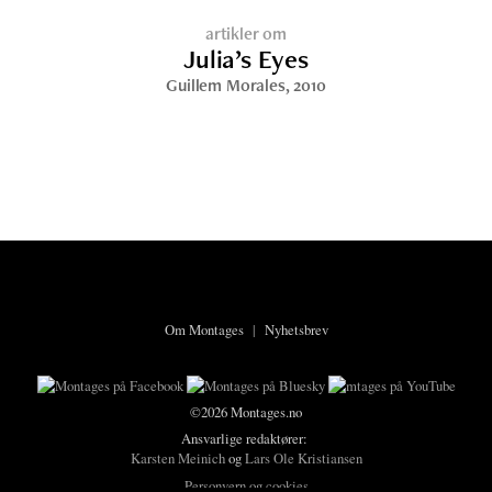
artikler om
Julia’s Eyes
Guillem Morales
, 2010
Om Montages
|
Nyhetsbrev
©2026 Montages.no
Ansvarlige redaktører:
Karsten Meinich
og
Lars Ole Kristiansen
Personvern og cookies