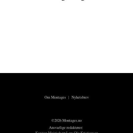
Om Montages
|
Nyhetsbrev
©2026 Montages.no
Ansvarlige redaktører:
Karsten Meinich
og
Lars Ole Kristiansen