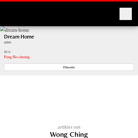
Montages
Dream Home
2010
REGI
Pang Ho-cheung
Filmside
artikler om
Wong Ching