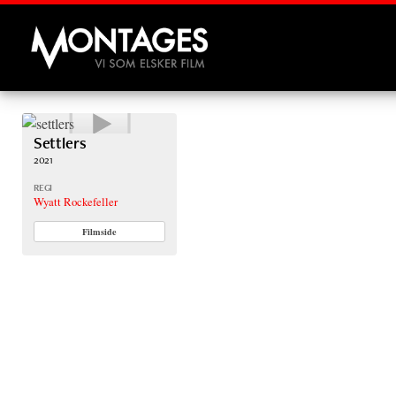
Montages
Settlers
2021
REGI
Wyatt Rockefeller
Filmside