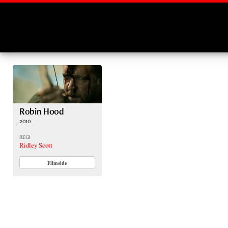
Montages
Robin Hood
2010
REGI
Ridley Scott
Filmside