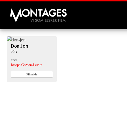
Montages
Don Jon
2013
REGI
Joseph Gordon-Levitt
Filmside