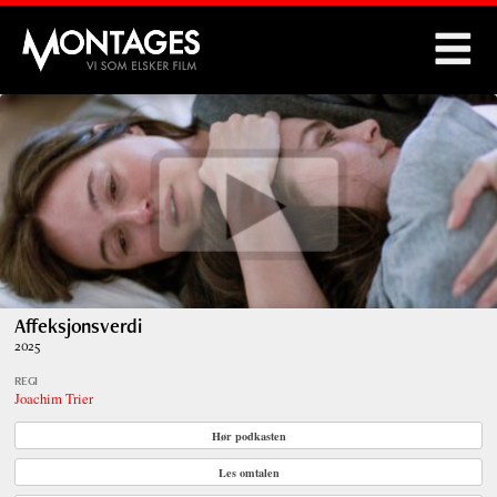
Montages
Affeksjonsverdi
2025
REGI
Joachim Trier
Hør podkasten
Les omtalen