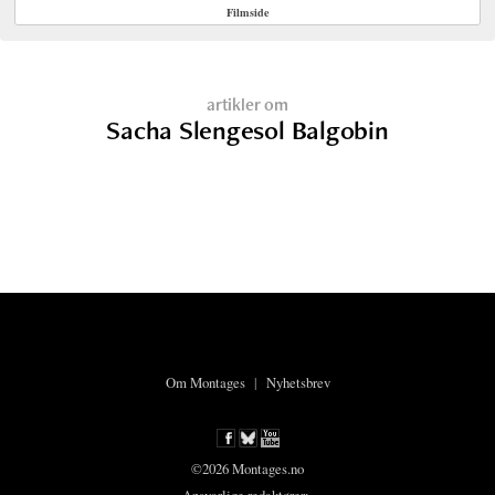
Filmside
artikler om
Sacha Slengesol Balgobin
Om Montages
|
Nyhetsbrev
©2026 Montages.no