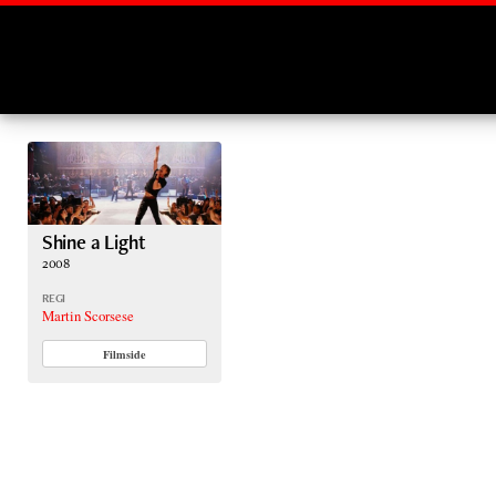
Montages
Shine a Light
2008
REGI
Martin Scorsese
Filmside