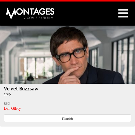
Montages
Velvet Buzzsaw
2019
REGI
Dan Gilroy
Filmside