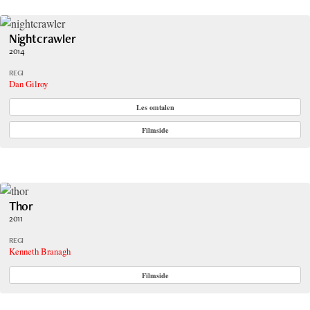
Nightcrawler
2014
REGI
Dan Gilroy
Les omtalen
Filmside
Thor
2011
REGI
Kenneth Branagh
Filmside