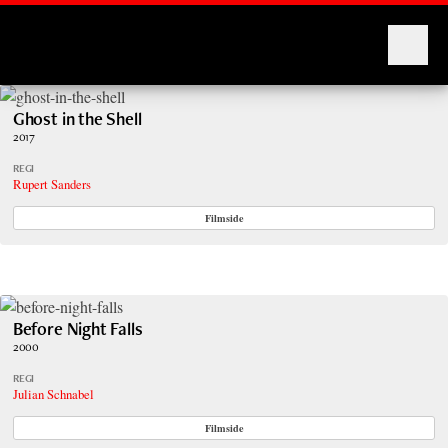
Montages
Ghost in the Shell
2017
REGI
Rupert Sanders
Filmside
Before Night Falls
2000
REGI
Julian Schnabel
Filmside