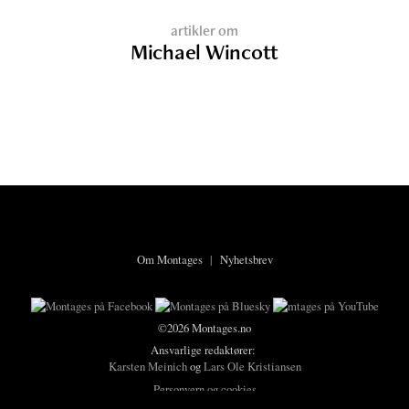
artikler om
Michael Wincott
Om Montages
|
Nyhetsbrev
©2026 Montages.no
Ansvarlige redaktører:
Karsten Meinich
og
Lars Ole Kristiansen
Personvern og cookies