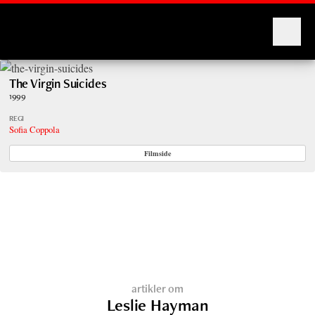
Montages
The Virgin Suicides
1999
REGI
Sofia Coppola
Filmside
artikler om
Leslie Hayman