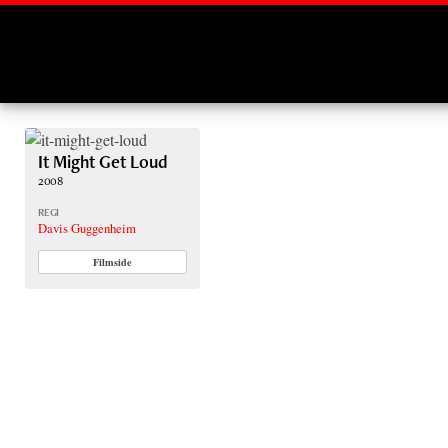
Montages
It Might Get Loud
2008
REGI
Davis Guggenheim
Filmside