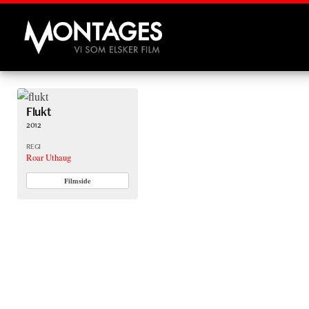
Montages
Flukt
2012
REGI
Roar Uthaug
Filmside