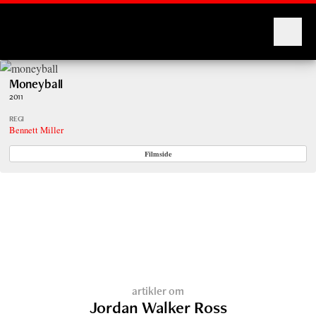
Montages
Moneyball
2011
REGI
Bennett Miller
Filmside
artikler om
Jordan Walker Ross