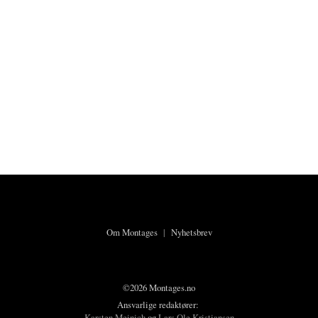
Om Montages
|
Nyhetsbrev
©2026 Montages.no
Ansvarlige redaktører:
Karsten Meinich
og
Lars Ole Kristiansen