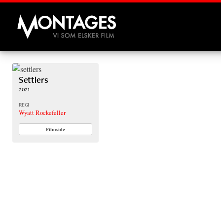
Montages
Settlers
2021
REGI
Wyatt Rockefeller
Filmside